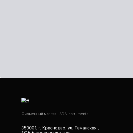
Анализаторы холодильных систем
Анемометры, Манометры,
Тахометры
Вакуумметры цифровые
Показать еще
Радиостанции
Антенна
Блок питания
Гарнитура
Показать еще
Фирменный магазин ADA Instruments
350001, г. Краснодар, ул. Таманская ,
131Б (пересечение с ул.