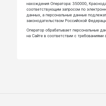
нахождения Оператора: 350000, Краснодар
соответствующим запросом по электрон
Лазерные уровни
данных, а персональные данные подлежат
законодательством Российской Федераци
Лазерные уровни (с зеленым лучом)
Оператор обрабатывает персональные да
Лазерные уровни (с красным лучом)
на Сайте в соответствии с требованиями 
Лазерные уровни ADA
Показать еще
Мотобуры
Аксессуары для мотобуров
Мотобуры
Шнек