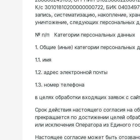
Бензиновые генераторы серии Lite
К/с 30101810200000000722, БИК 04034972
запись, систематизацию, накопление, хран
Показать еще
уничтожение, следующих персональных д
№ п/п Категории персональных данных
Дальномеры
1. Общие (иные) категории персональных 
1.1. имя
Дальномеры рулетки лазерные
Дальномеры оптические для охоты
1.2. адрес электронной почты
Лазерный датчик расстояния
1.3. номер телефона
в целях обработки входящих заявок с сай
Дорожные колеса
(курвиметры)
Срок действия настоящего согласия на о
прекращается по достижении целей обраб
Аксессуары к дорожным колесам
или исключения Оператора из Единого го
Колесо измерительное
Настоящее согласие может быть отозван