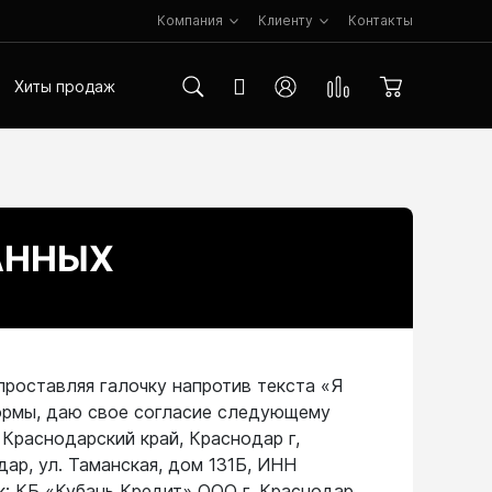
Компания
Клиенту
Контакты
Хиты продаж
АННЫХ
проставляя галочку напротив текста «Я
формы, даю свое согласие следующему
Краснодарский край, Краснодар г,
дар, ул. Таманская, дом 131Б, ИНН
 КБ «Кубань Кредит» ООО г. Краснодар,