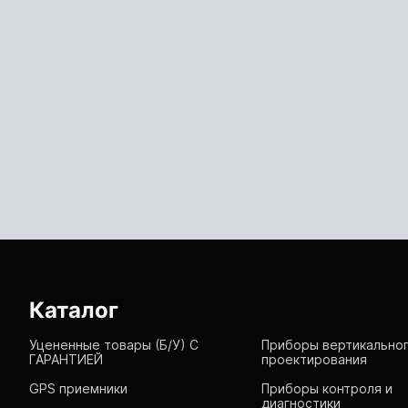
Каталог
Уцененные товары (Б/У) С
Приборы вертикально
ГАРАНТИЕЙ
проектирования
GPS приемники
Приборы контроля и
диагностики