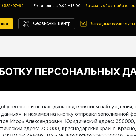
61) 535-07-90
Ежедневно с 9.00 – 18.00
Заказать обратный звонок
Сервисный центр
алог
Выгодные комплекты
АБОТКУ ПЕРСОНАЛЬНЫХ Д
добровольно и не находясь под влиянием заблуждения, 
 данных», и нажимая на кнопку отправки заполненной 
тов Игорь Александрович, Юридический адрес: 350000, 
актический адрес: 350000, Краснодарский край, г. Красно
 ОКПО 152485198, Р/сч № 40802810800300000102, Банк: