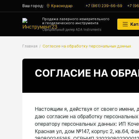
Ваш город:
Краснодар
+7 (861) 239-66-69
+7 (9
Аксессуары
Продажа лазерного измерительного
и геодезического инструмента
Кат
Аксессуары к геодезическим приборам
Официальный дилер ADA Instruments
Аксессуары к лазерным приборам
Главная
Согласие на обработку персональных данных
Генератор сигналов
СОГЛАСИЕ НА ОБР
Генератор сигналов специальной
формы
Цифровой осциллограф
Настоящим я, действуя от своего имени, 
Генераторы
даю согласие на обработку персональных
оператору персональных данных: ИП Коче
Аксессуары
Красная ул, дом №147, корпус 2, кв.64, Ф
Бензиновые генераторы серии A
280800245165, ОГРНИП 310230802200012,