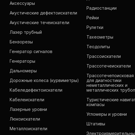
Аксессуары
Радиостанции
Акустические дефектоискатели
Рейки
Акустические течеискатели
Рулетки
Лазер трубный
Тахеометры
Бензорезы
Теодолиты
Генератор сигналов
Трассоискатели
Генераторы
Трассотечеискатели
Дальномеры
Трассотечепоисковая 
Дорожные колеса (курвиметры)
для диагностики
неметаллических и
Кабеледефектоискатели
металлических трубо
Кабелеискатели
Туристические навига
компасы
Лазерные уровни
Угломеры и уровни
Люкоискатели
Штативы
Металлоискатели
Электроизмерительны