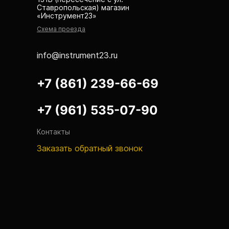
Ставропольская) магазин
Рейки
«Инструмент23»
Схема проезда
Рейки с BAR-кодом
Рейки AMO
info@instrument23.ru
Рейки RGK
+7 (861) 239-66-69
Показать еще
+7 (961) 535-07-90
Контакты
Рулетки
Заказать обратный звонок
Измерительная рулетка
Измерительная рулетка С ПОВЕРКОЙ
Теодолиты